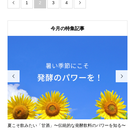
1
2
3
4


今月の特集記事


知
夏こそ飲みたい「甘酒」〜伝統的な発酵飲料のパワーを知る〜
壁
でを.