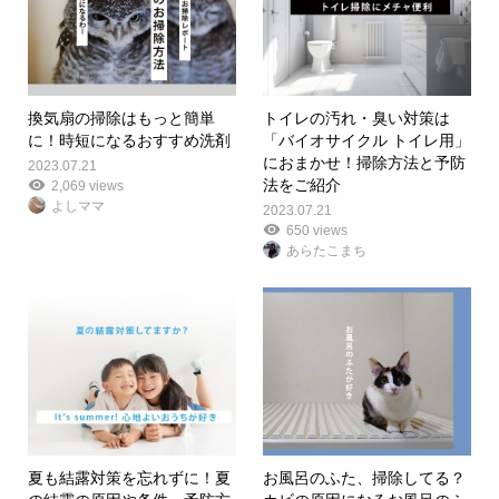
換気扇の掃除はもっと簡単
トイレの汚れ・臭い対策は
に！時短になるおすすめ洗剤
「バイオサイクル トイレ用」
におまかせ！掃除方法と予防
2023.07.21
法をご紹介
2,069 views
よしママ
2023.07.21
650 views
あらたこまち
夏も結露対策を忘れずに！夏
お風呂のふた、掃除してる？