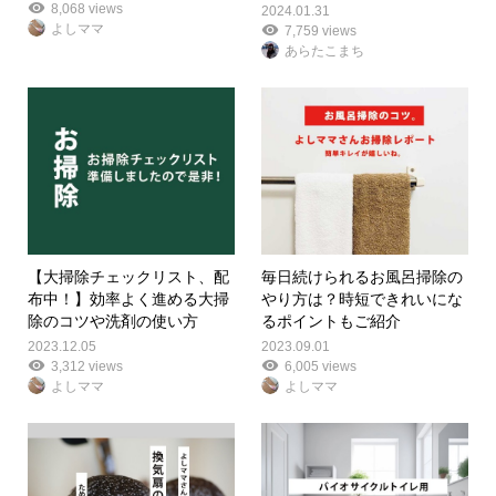
8,068 views
2024.01.31
よしママ
7,759 views
あらたこまち
【大掃除チェックリスト、配
毎日続けられるお風呂掃除の
布中！】効率よく進める大掃
やり方は？時短できれいにな
除のコツや洗剤の使い方
るポイントもご紹介
2023.12.05
2023.09.01
3,312 views
6,005 views
よしママ
よしママ