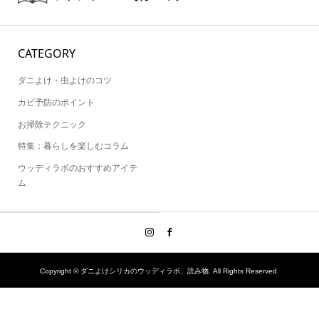
CATEGORY
ダニよけ・虫よけのコツ
カビ予防のポイント
お掃除テクニック
特集：暮らしを楽しむコラム
ウッディラボのおすすめアイテ
ム
Copyright ©
ダニよけシリカのウッディラボ、読み物. All Rights Reserved.