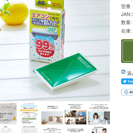
型番
JA
数量:
在庫:
返