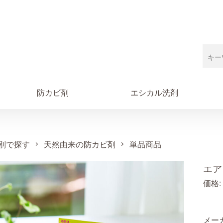
防カビ剤
エシカル洗剤
別で探す
天然由来の防カビ剤
単品商品
エア
価格:
メー