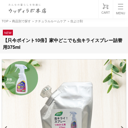
CART
MENU
TOP
商品別で探す
ナチュラルルームケア
虫よけ剤
>
>
>
NEW
【只今ポイント10倍】家中どこでも虫キライスプレー詰替
用375ml