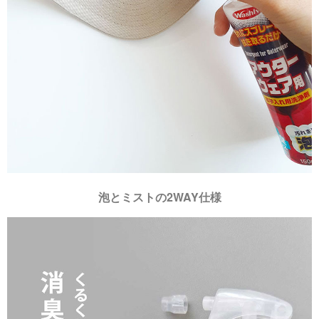
泡とミストの2WAY仕様