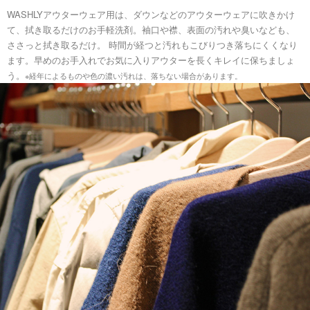
WASHLYアウターウェア用は、ダウンなどのアウターウェアに吹きかけ
て、拭き取るだけのお手軽洗剤。袖口や襟、表面の汚れや臭いなども、
ささっと拭き取るだけ。 時間が経つと汚れもこびりつき落ちにくくなり
ます。早めのお手入れでお気に入りアウターを長くキレイに保ちましょ
う。
※経年によるものや色の濃い汚れは、落ちない場合があります。