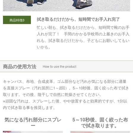
拭き取るだけだから、短時間でお手入れ完了
商品特徴3
忙しい朝も、拭き取るだけだから、短時間で靴のお手
入れが完了！ 手間のかかる学校用の上履きのお手入
れも、拭き取るだけだから、子どもにお願いしてもい
いかも。
商品の使用方法
How to use the product
キャンパス、布地、合成皮革、ゴム部分など汚れが気になる部分に適量
を直接スプレー（汚れ箇所に1～2回）。5～10秒後、固く絞った布で拭き
取ります。その後、陰干しで自然に乾燥させてください。
※頑固な汚れは、スプレーした後、やや放置すると効果的ですが、1分以
内で拭き取る事を推奨します。
気になる汚れ部分にスプレ
5～10秒後、固く絞った布
ー
で拭き取ります。