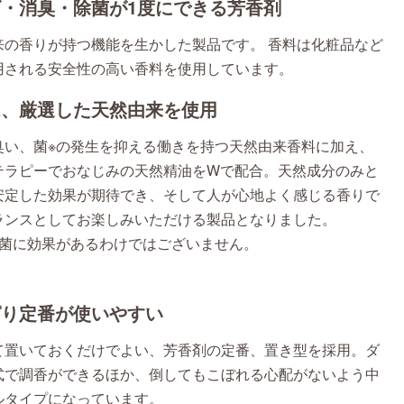
・消臭・除菌が1度にできる芳香剤
来の香りが持つ機能を生かした製品です。 香料は化粧品など
用される安全性の高い香料を使用しています。
は、厳選した天然由来を使用
臭い、菌
※
の発生を抑える働きを持つ天然由来香料に加え、
テラピーでおなじみの天然精油をWで配合。天然成分のみと
安定した効果が期待でき、そして人が心地よく感じる香りで
ランスとしてお楽しみいただける製品となりました。
の菌に効果があるわけではございません。
ぱり定番が使いやすい
て置いておくだけでよい、芳香剤の定番、置き型を採用。ダ
式で調香ができるほか、倒してもこぼれる心配がないよう中
ルタイプになっています。