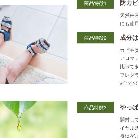
防カビ
商品特徴1
天然由
にも使
成分
商品特徴2
カビや
アロマ
比べて
フレグ
※全て
やっ
商品特徴3
開封し
イヤル
身はゲ