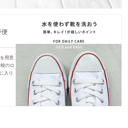
が便
水を用意
学校のロ
に入り