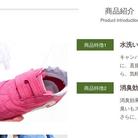
商品紹介
Product introductio
水洗
商品特徴1
キャン
に、直
ら、気
消臭
商品特徴2
消臭効
臭いも
さらに