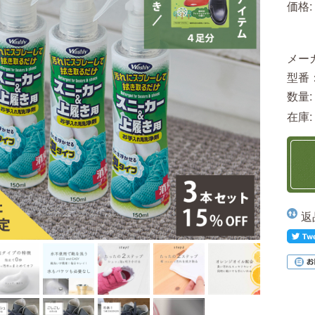
価格:
メー
型番
数量:
在庫:
返