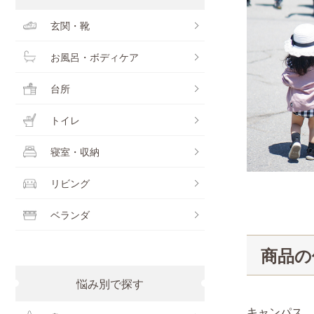
玄関・靴
お風呂・ボディケア
台所
トイレ
寝室・収納
リビング
ベランダ
商品の
悩み別で探す
キャンパス、