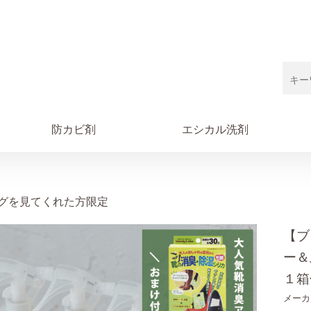
防カビ剤
エシカル洗剤
グを見てくれた方限定
【ブ
ー＆
１箱
メーカ