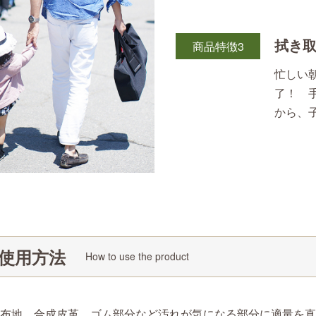
拭き
商品特徴3
忙しい
了！ 
から、
使用方法
How to use the product
布地、合成皮革、ゴム部分など汚れが気になる部分に適量を直接