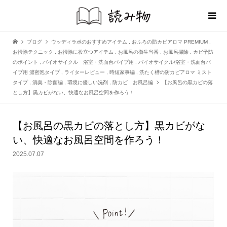
ブログ
ウッディラボのおすすめアイテム
,
おふろの防カビアロマ PREMIUM
,
お掃除テクニック
,
お掃除に役立つアイテム
,
お風呂の衛生当番
,
お風呂掃除
,
カビ予防
のポイント
,
バイオサイクル 浴室・洗面台パイプ用
,
バイオサイクル/浴室・洗面台パ
イプ用 濃密泡タイプ
,
ライターレビュー
,
時短家事編
,
洗たく槽の防カビアロマ ミスト
タイプ
,
消臭・除菌編
,
環境に優しい洗剤
,
防カビ お風呂編
【お風呂の黒カビの落
とし方】黒カビがない、快適なお風呂空間を作ろう！
【お風呂の黒カビの落とし方】黒カビがな
い、快適なお風呂空間を作ろう！
2025.07.07