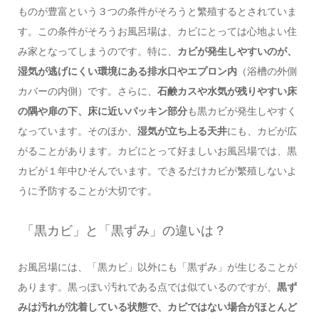
ものが豊富という３つの条件がそろうと繁殖するとされていま
す。この条件がそろうお風呂場は、カビにとっては心地よい住
み家となってしまうのです。特に、
カビが発生しやすいのが、
湿気が逃げにくい環境にある排水口やエプロン内
（浴槽の外側
カバーの内側）です。さらに、
石鹸カスや水気が残りやすい床
の隅や扉の下、床に近いパッキン部分
も黒カビが発生しやすく
なっています。そのほか、
湿気が立ち上る天井
にも、カビが広
がることがあります。カビにとって好ましいお風呂場では、黒
カビが１年中ひそんでいます。できるだけカビが繁殖しないよ
うに予防することが大切です。
「黒カビ」と「黒ずみ」の違いは？
お風呂場には、「黒カビ」以外にも「黒ずみ」が生じることが
あります。黒っぽい汚れである点では似ているのですが、
黒ず
みは汚れが沈着している状態で、カビではない場合がほとんど