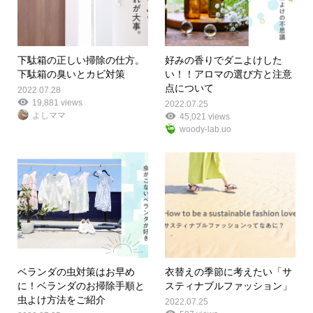
下駄箱の正しい掃除の仕方。
好みの香りでダニよけした
下駄箱の臭いとカビ対策
い！！アロマの選び方と注意
点について
2022.07.28
19,881 views
2022.07.25
よしママ
45,021 views
woody-lab.uo
ベランダの虫対策はお早め
衣替えの季節に考えたい「サ
に！ベランダのお掃除手順と
スティナブルファッション」
虫よけ方法をご紹介
2022.07.25