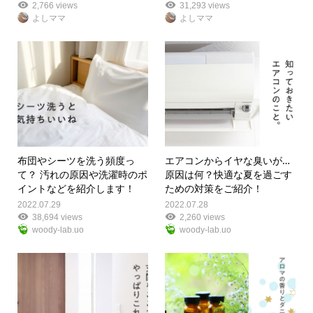
2,766 views
31,293 views
よしママ
よしママ
布団やシーツを洗う頻度っ
エアコンからイヤな臭いが…
て？ 汚れの原因や洗濯時のポ
原因は何？快適な夏を過ごす
イントなどを紹介します！
ための対策をご紹介！
2022.07.29
2022.07.28
38,694 views
2,260 views
woody-lab.uo
woody-lab.uo