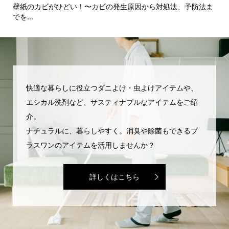
る〜
壁紙のカビがひどい！〜カビの発生原因から対処法、予防法ま
使
でを...
護・
快適な暮らしに役立つダニよけ・虫よけアイテムや、
エシカル洗剤など、サスティナブルなアイテムをご紹
介。
ナチュラルに、暮らしやすく。消臭や除菌もできるプ
ラスワンのアイテムを活用しませんか？
詳しくはこちら