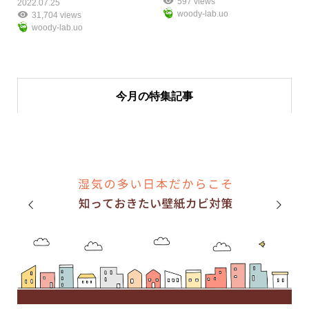
597 views
2022.07.25
woody-lab.uo
31,704 views
woody-lab.uo
今月の特集記事

