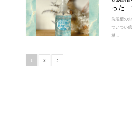
った「
洗濯槽の
ついつい
槽...
1
2
