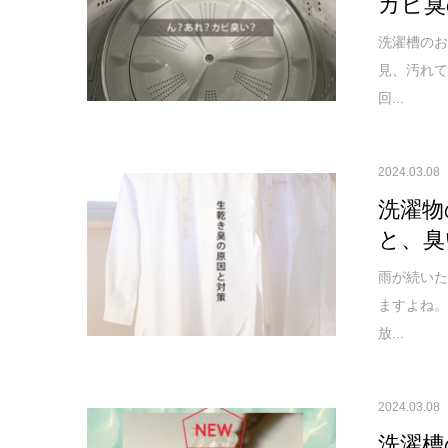
カビ臭
洗濯槽のお
見、汚れ
回...
2024.03.08
洗濯物
と、臭
雨が続い
ますよね
放...
2024.03.08
洗濯槽