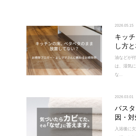
2026.05.15
キッチ
し方と
油などが
は、湿気
な...
2026.03.01
バスタ
因・対
入浴後に