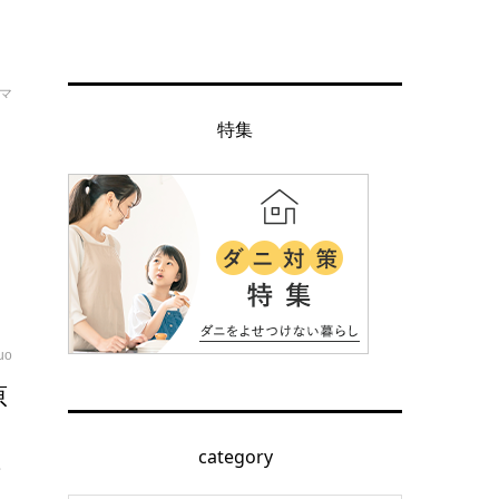
マ
と
特集
期
タ
uo
原
category
ぽ