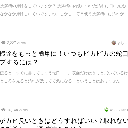
洗濯槽の掃除をしていますか？ 洗濯槽の内側についた汚れは目に見え
、なかなか掃除しにくいですよね。しかし、毎日使う洗濯槽には汚れが
2,227 views
よしマ
掃除をもっと簡単に！いつもピカピカの蛇
プするには？
さぼると、すぐに曇ってしまう蛇口……。表面だけはさっと拭いている
いところを見ると汚れが残ってて気になる、ということはありません
10,148 views
woody-lab.
がカビ臭いときはどうすればいい？取れな