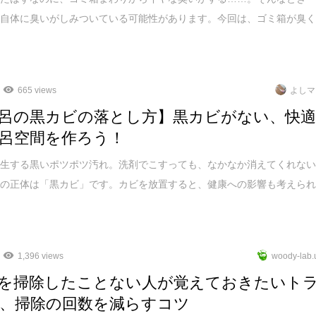
箱自体に臭いがしみついている可能性があります。今回は、ゴミ箱が臭
665 views
よしマ
呂の黒カビの落とし方】黒カビがない、快
呂空間を作ろう！
発生する黒いポツポツ汚れ。洗剤でこすっても、なかなか消えてくれな
れの正体は「黒カビ」です。カビを放置すると、健康への影響も考えら
1,396 views
woody-lab.
を掃除したことない人が覚えておきたいト
、掃除の回数を減らすコツ