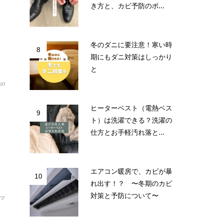
き方と、カビ予防のポ...
今
冬のダニに要注意！寒い時
8
期にもダニ対策はしっかり
と
uo
ヒーターベスト（電熱ベス
9
ト）は洗濯できる？洗濯の
仕方とお手軽汚れ落と...
り
。
エアコン暖房で、カビが暴
10
れ出す！？ 〜冬期のカビ
対策と予防について〜
マ
な