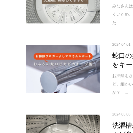
みなさんは
くいため
た...
2024.04.01
蛇口の
をキー
お掃除を
ど、細か
か？ ...
2024.03.08
洗濯槽