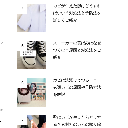
カビが生えた服はどうすれ
に
4
ばいい？対処法と予防法を
詳しくご紹介
スニーカーの黄ばみはなぜ
マ
5
つくの？原因と対処法をご
口
紹介
け
カビは洗濯でうつる！？
6
衣類カビの原因や予防方法
を解説
uo
靴にカビが生えたらどうす
い
7
る？素材別のカビの取り除