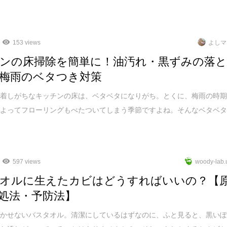
153 views
よしマ
ンの床掃除を簡単に！油汚れ・黒ずみの落
梅雨のベタつき対策
付着しがちなキッチンの床は、ベタベタになりがち。とくに、梅雨の時
によってフローリングもべたついてしまう季節ですよね。そんなベタベ
597 views
woody-lab.
オルに生えたカビはどうすればいいの？【
処法・予防法】
欠かせないバスタオル。清潔にしているはずなのに、ふと見ると、黒い