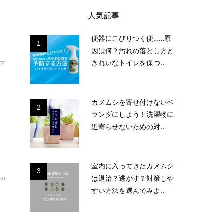
く
人気記事
便器にこびりつく便……原
1
因は何？汚れの落とし方と
きれいなトイレを保つ...
マ
適
カメムシを寄せ付けないベ
2
ランダにしよう！洗濯物に
い
近寄らせないための対...
れ
室内に入ってきたカメムシ
3
は退治？逃がす？対策しや
uo
すい方法を選んでみよ...
ラ