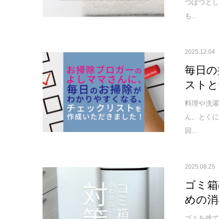
つぽつと
も...
2025.12.04
毎日の
ストと
料理や洗
ん。とく
回...
2025.08.25
ゴミ箱
めの消
ゴミを捨