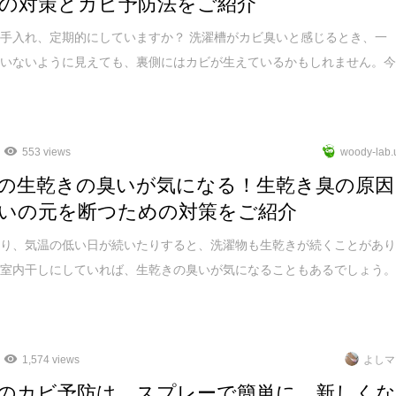
の対策とカビ予防法をご紹介
手入れ、定期的にしていますか？ 洗濯槽がカビ臭いと感じるとき、一
ていないように見えても、裏側にはカビが生えているかもしれません。
553 views
woody-lab.
の生乾きの臭いが気になる！生乾き臭の原因
いの元を断つための対策をご紹介
たり、気温の低い日が続いたりすると、洗濯物も生乾きが続くことがあ
。室内干しにしていれば、生乾きの臭いが気になることもあるでしょう
1,574 views
よしマ
のカビ予防は、スプレーで簡単に。新しく