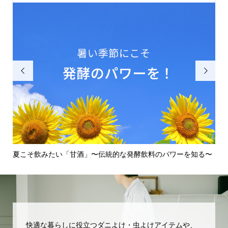


知
夏こそ飲みたい「甘酒」〜伝統的な発酵飲料のパワーを知る〜
壁
でを.
快適な暮らしに役立つダニよけ・虫よけアイテムや、