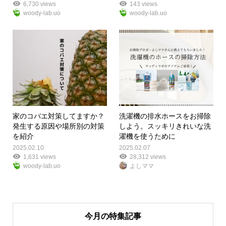
6,730 views
143 views
woody-lab.uo
woody-lab.uo
家のコバエ対策してますか？
洗濯機の排水ホースをお掃除
発生する原因や場所別の対策
しよう。スッキリきれいな洗
を紹介
濯機を使うために
2025.02.10
2025.02.07
1,631 views
28,312 views
woody-lab.uo
よしママ
今月の特集記事