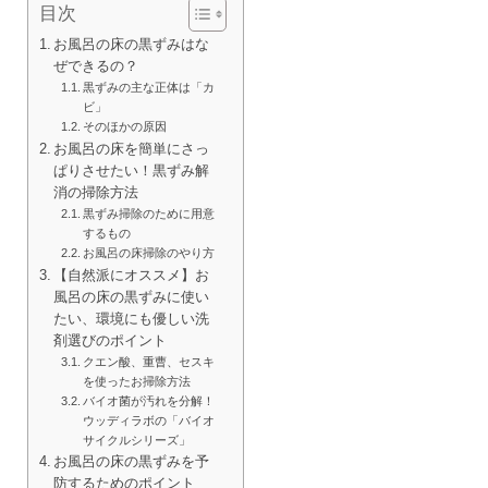
目次
お風呂の床の黒ずみはな
ぜできるの？
黒ずみの主な正体は「カ
ビ」
そのほかの原因
お風呂の床を簡単にさっ
ぱりさせたい！黒ずみ解
消の掃除方法
黒ずみ掃除のために用意
するもの
お風呂の床掃除のやり方
【自然派にオススメ】お
風呂の床の黒ずみに使い
たい、環境にも優しい洗
剤選びのポイント
クエン酸、重曹、セスキ
を使ったお掃除方法
バイオ菌が汚れを分解！
ウッディラボの「バイオ
サイクルシリーズ」
お風呂の床の黒ずみを予
防するためのポイント