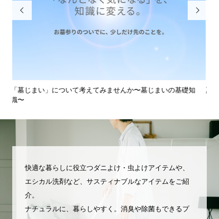


知
夏こそ飲みたい「甘酒」〜伝統的な発酵飲料のパワーを知る〜
壁
でを.
快適な暮らしに役立つダニよけ・虫よけアイテムや、
エシカル洗剤など、サスティナブルなアイテムをご紹
介。
ナチュラルに、暮らしやすく。消臭や除菌もできるプ
新着情報
シェア
お問い合わせ
ショップへ
ラスワンのアイテムを活用しませんか？