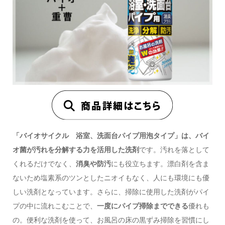
「バイオサイクル 浴室、洗面台パイプ用泡タイプ」は、バイ
オ菌が汚れを分解する力を活用した洗剤
です。汚れを落として
くれるだけでなく、
消臭や防汚
にも役立ちます。漂白剤を含ま
ないため塩素系のツンとしたニオイもなく、人にも環境にも優
しい洗剤となっています。さらに、掃除に使用した洗剤がパイ
プの中に流れこむことで、
一度にパイプ掃除までできる
優れも
の。便利な洗剤を使って、お風呂の床の黒ずみ掃除を習慣にし