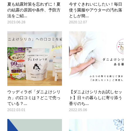
夏も結露対策を忘れずに！夏
今すぐきれいにしたい！毎日
の結露の原因や条件、予防方
使う園服やアウターの汚れ落
法をご紹...
としが簡...
2023.06.28
2020.12.07
ウッディラボ「ダニよけシリ
【ダニよけシリカお試しセッ
カ」の口コミは？どこで売っ
ト】日々の暮らしに寄り添う
ている？...
香りのち...
2022.03.01
2022.05.06