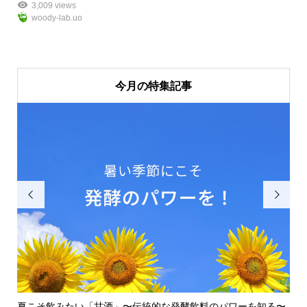
3,009 views
woody-lab.uo
今月の特集記事


知
夏こそ飲みたい「甘酒」〜伝統的な発酵飲料のパワーを知る〜
壁