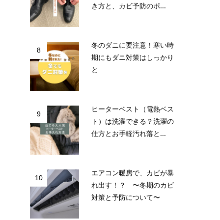
き方と、カビ予防のポ...
冬のダニに要注意！寒い時
8
期にもダニ対策はしっかり
と
ヒーターベスト（電熱ベス
9
ト）は洗濯できる？洗濯の
仕方とお手軽汚れ落と...
エアコン暖房で、カビが暴
10
れ出す！？ 〜冬期のカビ
対策と予防について〜