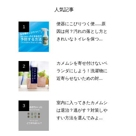
人気記事
便器にこびりつく便……原
1
因は何？汚れの落とし方と
きれいなトイレを保つ...
カメムシを寄せ付けないベ
2
ランダにしよう！洗濯物に
近寄らせないための対...
室内に入ってきたカメムシ
3
は退治？逃がす？対策しや
すい方法を選んでみよ...