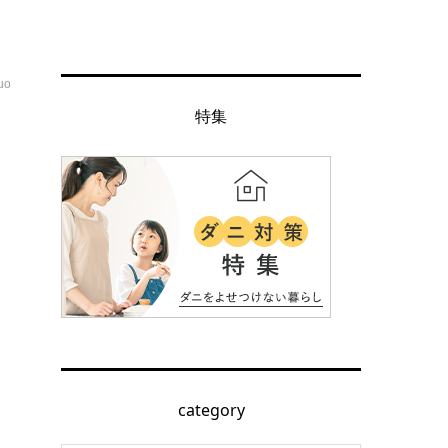
uo
カ
特集
一
コ
category