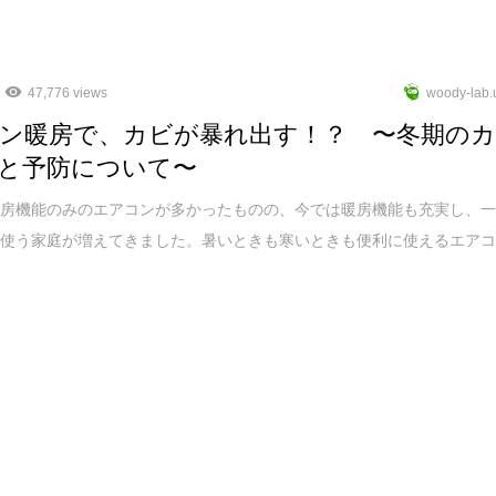
47,776 views
woody-lab.
ン暖房で、カビが暴れ出す！？ 〜冬期の
と予防について〜
冷房機能のみのエアコンが多かったものの、今では暖房機能も充実し、
て使う家庭が増えてきました。暑いときも寒いときも便利に使えるエア