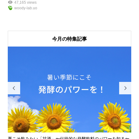
47,165 views
woody-lab.uo
今月の特集記事


知
夏こそ飲みたい「甘酒」〜伝統的な発酵飲料のパワーを知る〜
壁