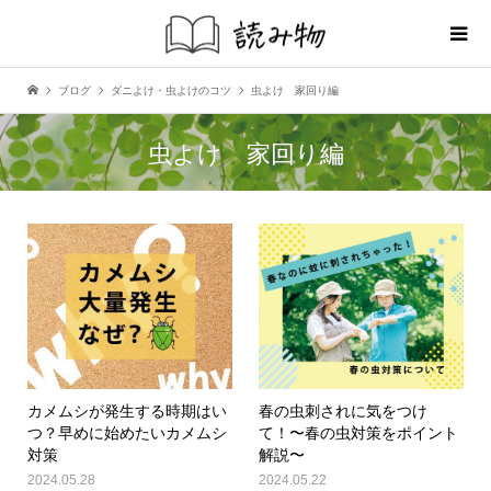
ブログ
ダニよけ・虫よけのコツ
虫よけ 家回り編
虫よけ 家回り編
カメムシが発生する時期はい
春の虫刺されに気をつけ
つ？早めに始めたいカメムシ
て！〜春の虫対策をポイント
対策
解説〜
2024.05.28
2024.05.22