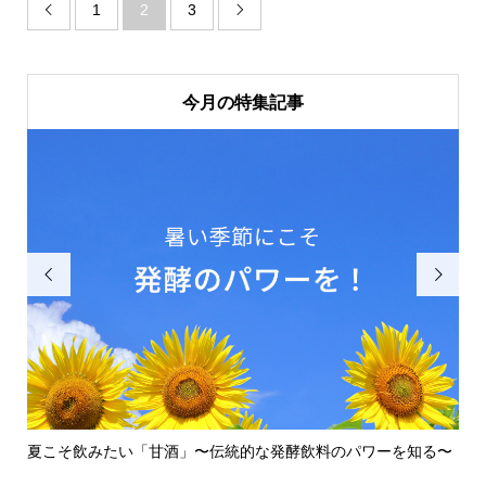
1
2
3


今月の特集記事


知
夏こそ飲みたい「甘酒」〜伝統的な発酵飲料のパワーを知る〜
壁
でを.