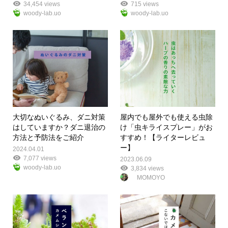
34,454 views
715 views
woody-lab.uo
woody-lab.uo
大切なぬいぐるみ、ダニ対策
屋内でも屋外でも使える虫除
はしていますか？ダニ退治の
け「虫キライスプレー」がお
方法と予防法をご紹介
すすめ！【ライターレビュ
ー】
2024.04.01
7,077 views
2023.06.09
woody-lab.uo
3,834 views
MOMOYO