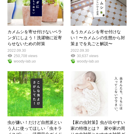
カメムシを寄せ付けないベラ
もうカメムシを寄せ付けな
ンダにしよう！洗濯物に近寄
い！〜カメムシの生態から対
らせないための対策
策までを丸ごと解説〜
2022.09.30
2022.09.30
250,708 views
30,637 views
woody-lab.uo
woody-lab.uo
虫が嫌い！だけど自然派とい
【家の虫対策】虫が出やすい
う人に使ってほしい「虫キラ
家の特徴とは？ 家や家の周