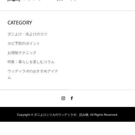
CATEGORY
ダニよけ・虫よけのコツ
カビ予防のポイント
お掃除テクニック
特集：暮らしを楽しむコラム
ウッディラボのおすすめアイテ
ム
Copyright ©
ダニよけシリカのウッディラボ、読み物. All Rights Reserved.