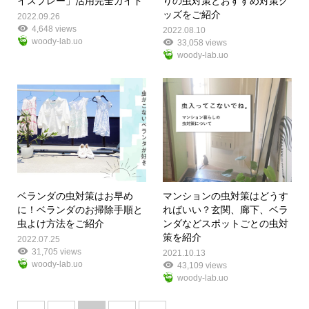
イスプレー」活用完全ガイド
りの虫対策とおすすめ対策グ
ッズをご紹介
2022.09.26
4,648 views
2022.08.10
woody-lab.uo
33,058 views
woody-lab.uo
ベランダの虫対策はお早め
マンションの虫対策はどうす
に！ベランダのお掃除手順と
ればいい？玄関、廊下、ベラ
虫よけ方法をご紹介
ンダなどスポットごとの虫対
策を紹介
2022.07.25
31,705 views
2021.10.13
woody-lab.uo
43,109 views
woody-lab.uo