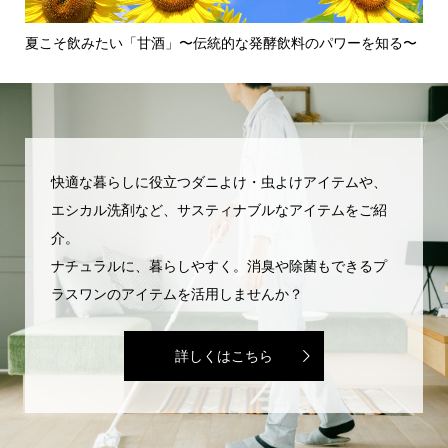
る〜
壁紙のカビがひどい！〜カビの発生原因から対処法、予防法ま
使
でを...
護・
快適な暮らしに役立つダニよけ・虫よけアイテムや、
エシカル洗剤など、サスティナブルなアイテムをご紹
介。
ナチュラルに、暮らしやすく。消臭や除菌もできるプ
ラスワンのアイテムを活用しませんか？
詳しくはこちら