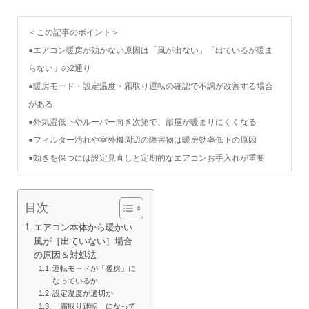
＜この記事のポイント＞
●エアコン暖房が効かない原因は「風が出ない」「出ているが暖ま
らない」の2通り
●暖房モード・設定温度・霜取り運転の確認で不調が改善する場合
がある
●外気温低下やルーバー向き次第で、部屋が暖まりにくくなる
●フィルター汚れや室外機周辺の障害物は暖房効率低下の原因
●効きを保つには設定見直しと定期的なエアコンお手入れが重要
目次
エアコン本体から暖かい
風が［出ていない］場合
の原因＆対処法
運転モードが「暖房」に
なっているか
設定温度が適切か
「霜取り運転」になって