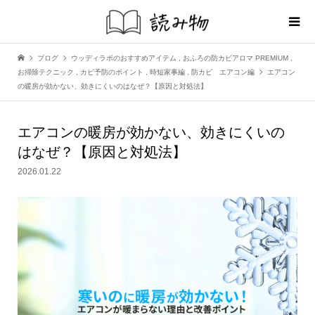
ブログ
ウッディラボのおすすめアイテム
,
おふろの防カビアロマ PREMIUM
,
お掃除テクニック
,
カビ予防のポイント
,
時短家事編
,
防カビ エアコン編
エアコン
の暖房が効かない、効きにくいのはなぜ？【原因と対処法】
エアコンの暖房が効かない、効きにくいの
はなぜ？【原因と対処法】
2026.01.22