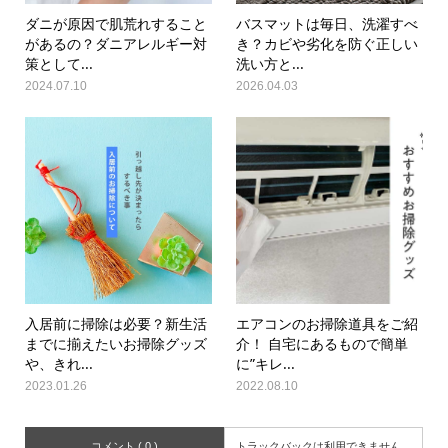
ダニが原因で肌荒れすること
バスマットは毎日、洗濯すべ
があるの？ダニアレルギー対
き？カビや劣化を防ぐ正しい
策として...
洗い方と...
2024.07.10
2026.04.03
入居前に掃除は必要？新生活
エアコンのお掃除道具をご紹
までに揃えたいお掃除グッズ
介！ 自宅にあるもので簡単
や、きれ...
に”キレ...
2023.01.26
2022.08.10
コメント ( 0 )
トラックバックは利用できません。