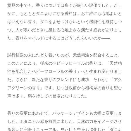
意見の中でも、香りについては多くが厳しい評価でした。たし
かに、もともとダニよけになる香料は、お世辞にも心地よいと
はいえない香り。ダニをよせつけないという機能性を維持しつ
つ、人が嗅いだときに感じる心地よさを満たす必要がありまし
た。香りをマイルドにするにはどうしたらいいのか——。
試行錯誤の末にたどり着いたのが、天然精油を配合すること。
このことにより、従来のベビーフローラルの香りは、「天然精
油を配合したベビーフローラルの香り」へと生まれ変わりまし
た。さらに、新たな香りのブレンドにも成功。それが、「アク
アグリーンの香り」です。じつは以前から柑橘系の香りを望む
声は多く、満を持しての登場となりました。
香りの変更にあわせて、パッケージデザインも大幅に変更しま
した。ボタニカル感を前面に出した、天然の力をイメージさせ
る装いに完全リニューアル。見た目も中身も進化した「ダニよ