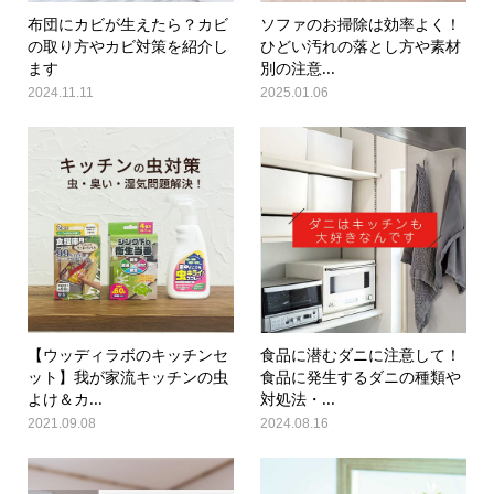
布団にカビが生えたら？カビ
ソファのお掃除は効率よく！
の取り方やカビ対策を紹介し
ひどい汚れの落とし方や素材
ます
別の注意...
2024.11.11
2025.01.06
【ウッディラボのキッチンセ
食品に潜むダニに注意して！
ット】我が家流キッチンの虫
食品に発生するダニの種類や
よけ＆カ...
対処法・...
2021.09.08
2024.08.16