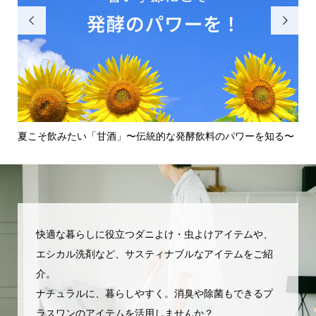


知
夏こそ飲みたい「甘酒」〜伝統的な発酵飲料のパワーを知る〜
壁
でを.
快適な暮らしに役立つダニよけ・虫よけアイテムや、
エシカル洗剤など、サスティナブルなアイテムをご紹
介。
ナチュラルに、暮らしやすく。消臭や除菌もできるプ
ラスワンのアイテムを活用しませんか？