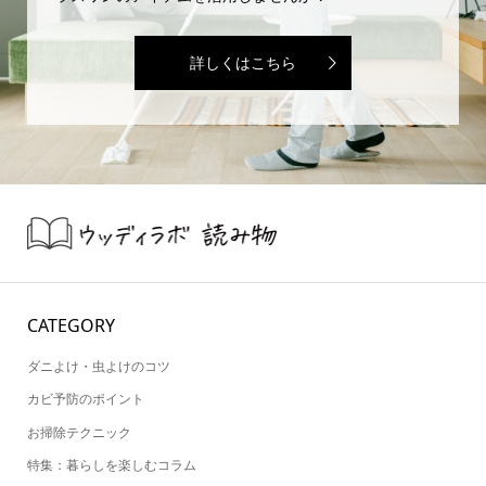
詳しくはこちら
CATEGORY
ダニよけ・虫よけのコツ
カビ予防のポイント
お掃除テクニック
特集：暮らしを楽しむコラム
新着情報
シェア
お問い合わせ
ショップへ