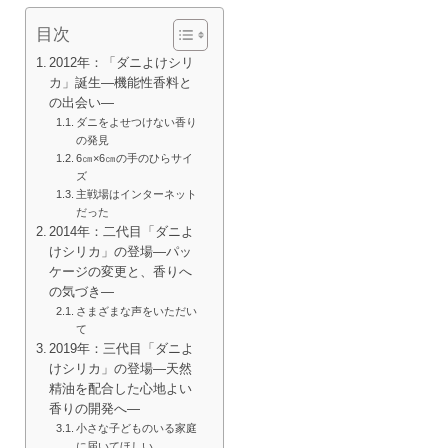
目次
2012年：「ダニよけシリ
カ」誕生—機能性香料と
の出会い—
ダニをよせつけない香り
の発見
6㎝×6㎝の手のひらサイ
ズ
主戦場はインターネット
だった
2014年：二代目「ダニよ
けシリカ」の登場—パッ
ケージの変更と、香りへ
の気づき—
さまざまな声をいただい
て
2019年：三代目「ダニよ
けシリカ」の登場—天然
精油を配合した心地よい
香りの開発へ—
小さな子どものいる家庭
に届いてほしい