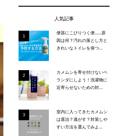
人気記事
便器にこびりつく便……原
1
因は何？汚れの落とし方と
きれいなトイレを保つ...
カメムシを寄せ付けないベ
2
ランダにしよう！洗濯物に
近寄らせないための対...
室内に入ってきたカメムシ
3
は退治？逃がす？対策しや
すい方法を選んでみよ...