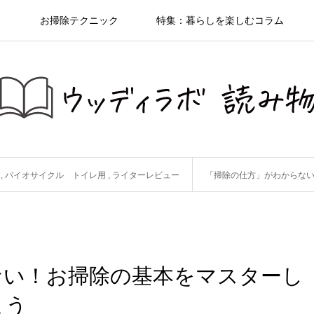
ト
お掃除テクニック
特集：暮らしを楽しむコラム
,
バイオサイクル トイレ用
,
ライターレビュー
「掃除の仕方」がわからな
ない！お掃除の基本をマスターし
よう