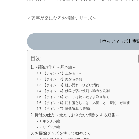
＜家事が楽になるお掃除シリーズ＞
【ウッディラボ】家
目次
掃除の仕方～基本編～
【ポイント1】上から下へ
【ポイント2】奥から手前
【ポイント3】軽い汚れ→ひどい汚れ
【ポイント4】効果が弱い洗剤→強力な洗剤
【ポイント5】ホコリは乾いたまま取り除く
【ポイント6】汚れ落としには「温度」と「時間」が重要
【ポイント7】掃除道具も清潔に
掃除の仕方～覚えておきたい掃除をする順番～
キッチン編
リビング編
お掃除グッズを使って効率よく