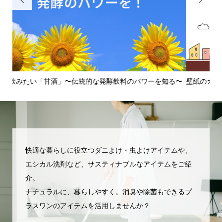
る〜
壁紙のカビがひどい！〜カビの発生原因から対処法、予防法ま
使
でを...
護・
快適な暮らしに役立つダニよけ・虫よけアイテムや、
エシカル洗剤など、サスティナブルなアイテムをご紹
介。
ナチュラルに、暮らしやすく。消臭や除菌もできるプ
ラスワンのアイテムを活用しませんか？