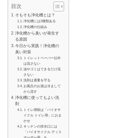
目次
そもそも浄化槽とは？
浄化槽には2種類ある
浄化槽の仕組み
浄化槽から臭いが発生す
る原因
今日から実践！浄化槽の
臭い対策
トイレットペーパー以外
は流さない
油やゴミはできるだけ流
さない
洗剤は適量を守る
お風呂のお湯は冷まして
から流す
浄化槽に使ってもよい洗
剤
トイレ掃除は「バイオサ
イクル トイレ用」におま
かせ
キッチンの排水口には
「バイオサイクル ディス
ポーザー用」を