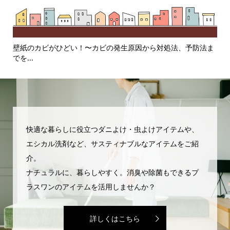
る〜
壁紙のカビがひどい！〜カビの発生原因から対処法、予防法ま
使
でを...
護・
快適な暮らしに役立つダニよけ・虫よけアイテムや、
エシカル洗剤など、サスティナブルなアイテムをご紹
介。
ナチュラルに、暮らしやすく。消臭や除菌もできるプ
ラスワンのアイテムを活用しませんか？
詳しくはこちら