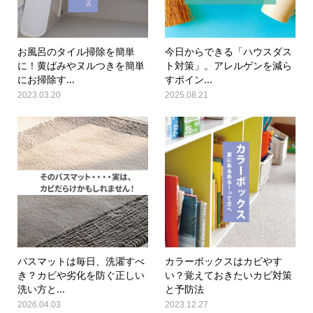
お風呂のタイル掃除を簡単
今日からできる「ハウスダス
に！黄ばみやヌルつきを簡単
ト対策」。アレルゲンを減ら
にお掃除す...
すポイン...
2023.03.20
2025.08.21
バスマットは毎日、洗濯すべ
カラーボックスはカビやす
き？カビや劣化を防ぐ正しい
い？覚えておきたいカビ対策
洗い方と...
と予防法
2026.04.03
2023.12.27